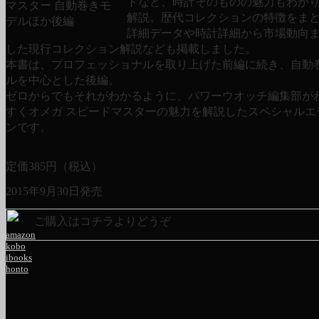
トなど、時計そのものの魅力もわか
解説。歴代コレクションの特徴をま
詳細データや時計詳細から市場動向
した現行コレクション解説なども掲載しました。
本書は、プロフェッショナルを取り上げた前編に続き、自動
ルを中心とした後編。
ゼロからでもそれがわかるように、パワーウオッチ編集部が
すくオメガ スピードマスターの魅力を解説したスペシャルエ
ンです。
定価
385
円（税込）
2015年9月30日発売
ご購入はコチラよりどうぞ
amazon
kobo
ibooks
honto