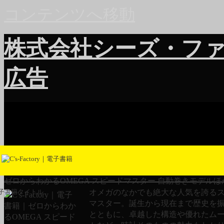
コンテンツへ移動
株式会社シーズ・フ
広告
ゼロからわかるOMEGA スピードマスター 自動巻きモデルほ
オメガのなかでも絶大な人気を誇る
子書籍タイトル
マスター。誕生から現在まで歴史を
とともに、卓越した構造や優れたム