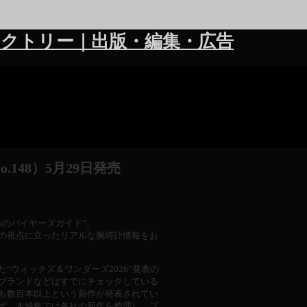
クトリー｜出版・編集・広告
148）5月29日発売
のバイヤーズガイド”。
の視点に立ったリアルな腕時計情報をお
ウォッチズ＆ワンダーズ2026”発表の
ブランドなどはすでにチェックしている
も数百本以上という新作が発表されてい
ず。本特集では各社の新作を整理し、ブ