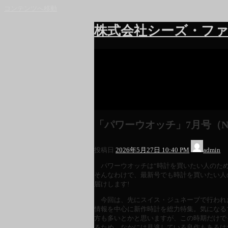
コンテンツへ移動
株式会社シーズ・ファ
「パワーウオッチ」7月号（No.
投稿日
2026年5月27日 10:40 PM
admin
パワーウオッチは“時計を買いたい人のため
そんなわけで、最新号でも時計を買いたい人
届けします!
今回は、先にスイス・ジュネーブで行われた“
情報を中心に新作時計を総力特集。気になる
方も多いとかと思いますが、この時期だけで
るため、なかには見逃している良作もあるは