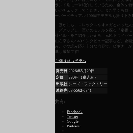
ランド別に一挙紹介しているため、全体を俯
いかチェックしてください。また早くもロー
ーパーペチュアル 100周年モデルも撮り下
ほかにも、ロレックスやオメガといった人
ーズアップし、買いのモデルを探る『定番モ
計ベルトをご紹介した企画、元F1ドライバ
山右京さんへのインタビュー記事など、企画
み、かつ読み応え十分な内容で、ビギナーか
逃し厳禁です!
ご購入はコチラへ
発売日
2026年5月29日
定価
990円（税込み）
出版社
シーズ・ファクトリー
連絡先
03-5562-0841
共有:
Facebook
Twitter
Google
Pinterest