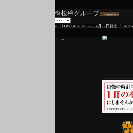
📂
投稿グループ
Information
«
「LOW BEAT No.27」4月27日発売
「JAPA