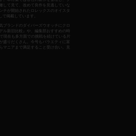
瞰して見て、改めて良作を見逃していな
ンチが開始されたロレックスのオイスタ
ろしで掲載しています。
気ブランドのダイバーズウオッチにクロ
デル新旧比較』や、編集部おすすめの時
ーで現在も多方面での挑戦を続けている片
が盛りだくさん。今号もバラエティに富
らマニアまで満足すること受け合い。見