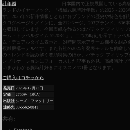
日本国内で正規展開している高
ランドのイヤーブック、『機械式腕時計年鑑』の2025～2026
す。2025年の新作情報とともに各ブランドの歴史や特色を解
タログページをメインに、全212ページ、203ブランド、636
を収録しています。今回表紙を飾るのはパテック フィリップ
ーム・トラベルタイム 5520RG」。二つの時刻を示すトラベ
ム・デュアルタイム表示と、24時間表示アラーム機構を組み
複雑機構モデルです。また各社の2025年発表モデルを俯瞰し
のトレンドを読み解く巻頭特集のほか、パテック フィリップ
ンプリケーションにフォーカスした記事も必見。高級時計ブ
いまがわかる腕時計好きにオススメの1冊となります。
ご購入はコチラから
発売日
2025年12月23日
定価
2750円（税込）
出版社
シーズ・ファクトリー
連絡先
03-5562-0841
共有: