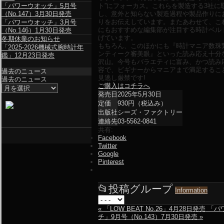
「パワーウオッチ」5月号
ト”にフォーカス。これらを製造する3社に
（No.147）3月30日発売
し、意外と知らない製造過程や製品作りに
りをお伝えしています。またあわせて、こ
「パワーウオッチ」3月号
にもおすすめな編集部が注目する時計ベル
（No.146）1月30日発売
げています。
冬期休業のお知らせ
もちろん、このほかにも『時計マニア数珠
「2025-2026機械式腕時計年
ンティーク審美眼』といった読み応え十分
鑑」12月23日発売
沢山。今号もバラエティに富み、かつ読み
容で、ビギナーからマニアまで満足するこ
過去のニュース
見逃し厳禁です!
過去のニュース
ご購入はコチラへ
発売日
2025年5月30日
定価
930円（税込み）
出版社
シーズ・ファクトリー
連絡先
03-5562-0841
共有:
Facebook
Twitter
Google
Pinterest
📂
投稿グループ
Information
«
「LOW BEAT No.26」4月28日発売
「パ
チ」9月号（No.143）7月30日発売
»