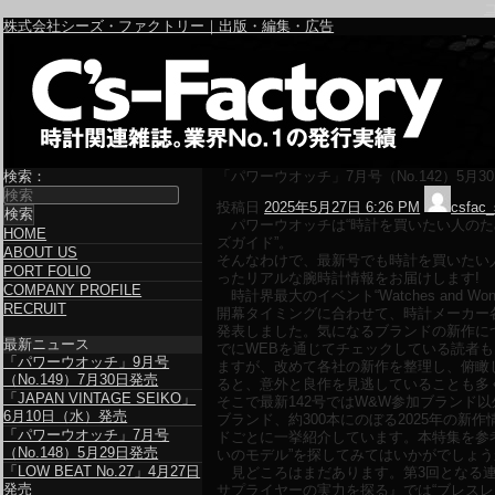
株式会社シーズ・ファクトリー｜出版・編集・広告
検索：
「パワーウオッチ」7月号（No.142）5月3
投稿日
2025年5月27日 6:26 PM
csfac_
パワーウオッチは“時計を買いたい人のた
HOME
ズガイド”。
ABOUT US
そんなわけで、最新号でも時計を買いたい
PORT FOLIO
ったリアルな腕時計情報をお届けします!
COMPANY PROFILE
時計界最大のイベント“Watches and Wonde
RECRUIT
開幕タイミングに合わせて、時計メーカー
発表しました。気になるブランドの新作に
最新ニュース
でにWEBを通じてチェックしている読者
「パワーウオッチ」9月号
ますが、改めて各社の新作を整理し、俯瞰
（No.149）7月30日発売
ると、意外と良作を見逃していることも多
「JAPAN VINTAGE SEIKO」
そこで最新142号ではW&W参加ブランド以
6月10日（水）発売
ブランド、約300本にのぼる2025年の新
「パワーウオッチ」7月号
ドごとに一挙紹介しています。本特集を参
（No.148）5月29日発売
いのモデル”を探してみてはいかがでしょう
「LOW BEAT No.27」4月27日
見どころはまだあります。第3回となる
発売
サプライヤーの実力を探る』では“ブレス