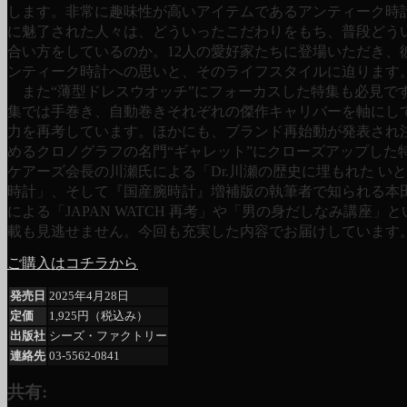
します。非常に趣味性が高いアイテムであるアンティーク時
に魅了された人々は、どういったこだわりをもち、普段どう
合い方をしているのか。12人の愛好家たちに登場いただき、
ンティーク時計への思いと、そのライフスタイルに迫ります
また“薄型ドレスウオッチ”にフォーカスした特集も必見で
集では手巻き、自動巻きそれぞれの傑作キャリバーを軸にし
力を再考しています。ほかにも、ブランド再始動が発表され
めるクロノグラフの名門“ギャレット”にクローズアップした
ケアーズ会長の川瀬氏による「Dr.川瀬の歴史に埋もれた い
時計」、そして『国産腕時計』増補版の執筆者で知られる本
による「JAPAN WATCH 再考」や「男の身だしなみ講座」
載も見逃せません。今回も充実した内容でお届けしています
ご購入はコチラから
発売日
2025年4月28日
定価
1,925円（税込み）
出版社
シーズ・ファクトリー
連絡先
03-5562-0841
共有: