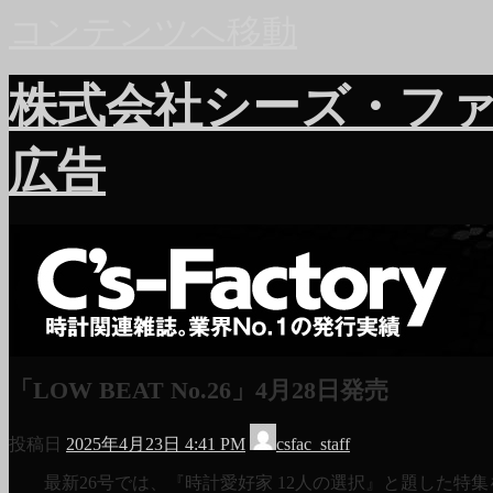
コンテンツへ移動
株式会社シーズ・フ
広告
「LOW BEAT No.26」4月28日発売
投稿日
2025年4月23日 4:41 PM
csfac_staff
最新26号では、『時計愛好家 12人の選択』と題した特集