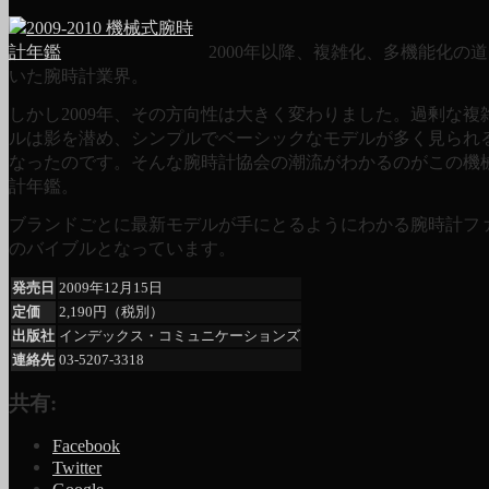
2000年以降、複雑化、多機能化の
いた腕時計業界。
しかし2009年、その方向性は大きく変わりました。過剰な複
ルは影を潜め、シンプルでベーシックなモデルが多く見られ
なったのです。そんな腕時計協会の潮流がわかるのがこの機
計年鑑。
ブランドごとに最新モデルが手にとるようにわかる腕時計フ
のバイブルとなっています。
発売日
2009年12月15日
定価
2,190円（税別）
出版社
インデックス・コミュニケーションズ
連絡先
03-5207-3318
共有:
Facebook
Twitter