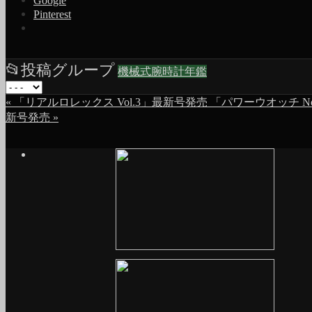
Google
Pinterest
📂
投稿グループ
機械式腕時計年鑑
«
「リアルロレックス Vol.3」最新号発売
「パワーウオッチ No
新号発売
»