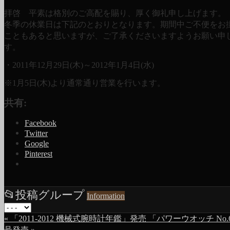
拝啓 平素は格別のご高配を賜り、厚く御礼申し上げます。
冬季の休業日は下記のとおりとなります。期間中ご不便をお
こともあると思いますが、ご了承くださいますようお願い申
す。
・2011年12月29日(木)～2012年1月4日(水)
※1月5日(木)より通常通り営業を行います。
共有:
Facebook
Twitter
Google
Pinterest
📂
投稿グループ
Information
«
「2011-2012 機械式腕時計年鑑」発売
「パワーウオッチ No.
号発売
»