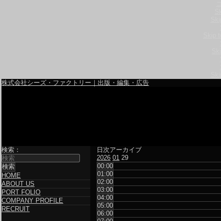
S
Ski
Skip 
Sk
Ski
株式会社シーズ・ファクトリー｜出版・編集・広告
検索：
日次アーカイブ
2026
01
29
00:00
01:00
HOME
02:00
ABOUT US
03:00
PORT FOLIO
04:00
COMPANY PROFILE
05:00
RECRUIT
06:00