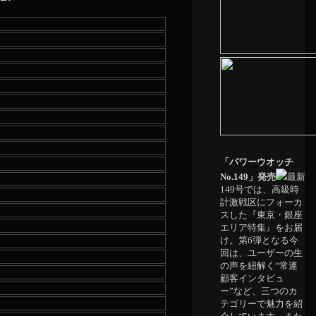
「パワーウオッチ
No.149」発売
最新
149号では、高級時
計激戦区にフォーカ
スした『東京・銀座
エリア特集』をお届
け。第6弾となる今
回は、ユーザーの生
の声を紐解く“常連
顧客インタビュ
ー”など、三つのカ
テゴリーで魅力を紹