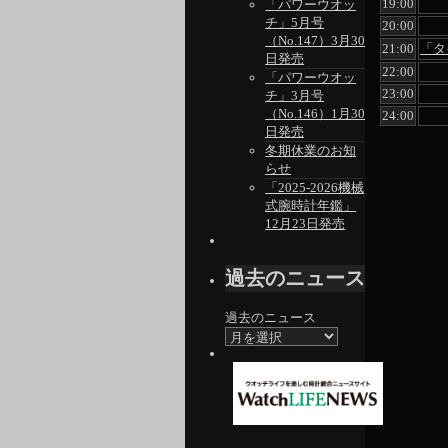
19:00
「パワーウオッ
チ」5月号
20:00
（No.147）3月30
21:00
「タ
日発売
22:00
「パワーウオッ
23:00
チ」3月号
（No.146）1月30
24:00
日発売
冬期休業のお知
らせ
「2025-2026機械
式腕時計年鑑」
12月23日発売
過去のニュース
過去のニュース