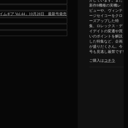
介しています。また
新作8機種の実機レ
ビューや、ヴィンテ
イムギア Vol.44」10月28日 最新号発売
ージセイコーをクロ
ーズアップした特
集、ロレックス・デ
イデイトの変遷や買
いのポイントを解説
した特集など、企画
が盛りだくさん。今
号も見逃し厳禁です!
ご購入は
コチラ