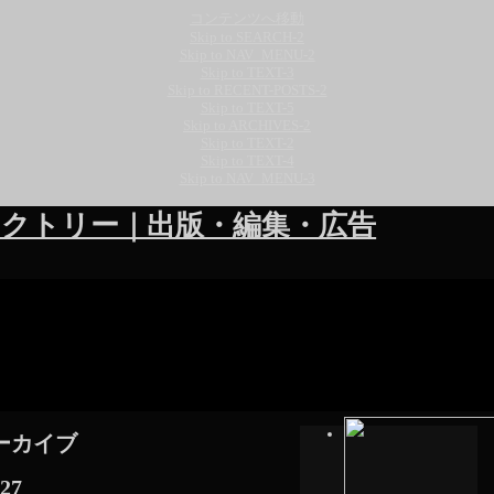
コンテンツへ移動
Skip to SEARCH-2
Skip to NAV_MENU-2
Skip to TEXT-3
Skip to RECENT-POSTS-2
Skip to TEXT-5
Skip to ARCHIVES-2
Skip to TEXT-2
Skip to TEXT-4
Skip to NAV_MENU-3
クトリー｜出版・編集・広告
ーカイブ
27