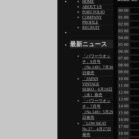
HOME
ABOUT US
00:00
PORT FOLIO
COMPANY
01:00
PROFILE
02:00
RECRUIT
03:00
04:00
最新ニュース
05:00
06:00
「パワーウオッ
07:00
チ」9月号
08:00
（No.149）7月30
09:00
日発売
「JAPAN
10:00
VINTAGE
11:00
SEIKO」6月10日
12:00
（水）発売
13:00
「パワーウオッ
14:00
チ」7月号
（No.148）5月29
15:00
日発売
16:00
「LOW BEAT
17:00
No.27」4月27日
18:00
発売