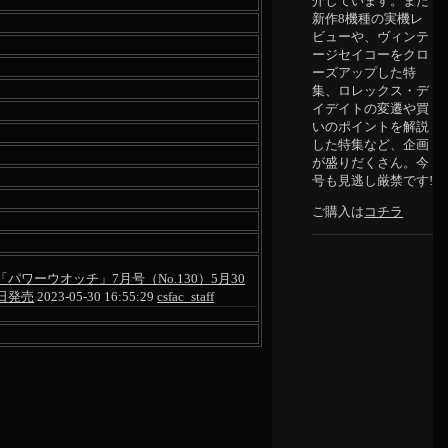
介しています。また
新作8機種の実機レ
ビューや、ヴィンテ
ージセイコーをクロ
ーズアップした特
集、ロレックス・デ
イデイトの変遷や買
いのポイントを解説
した特集など、企画
が盛りだくさん。今
号も見逃し厳禁です!
ご購入は
コチラ
「パワーウオッチ」7月号（No.130）5月30
日発売
2023-05-30 16:55:29
csfac_staff