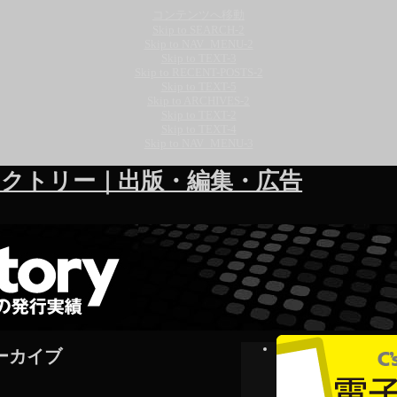
コンテンツへ移動
Skip to SEARCH-2
Skip to NAV_MENU-2
Skip to TEXT-3
Skip to RECENT-POSTS-2
Skip to TEXT-5
Skip to ARCHIVES-2
Skip to TEXT-2
Skip to TEXT-4
Skip to NAV_MENU-3
クトリー｜出版・編集・広告
ーカイブ