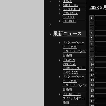
HOME
ABOUT US
2023
5
PORT FOLIO
COMPANY
PROFILE
1
RECRUIT
2
3
最新ニュース
4
5
「パワーウオッ
6
チ」9月号
7
（No.149）7月30
8
日発売
9
「JAPAN
VINTAGE
10
SEIKO」6月10日
11
（水）発売
12
「パワーウオッ
13
チ」7月号
14
（No.148）5月29
日発売
15
「LOW BEAT
16
No.27」4月27日
17
発売