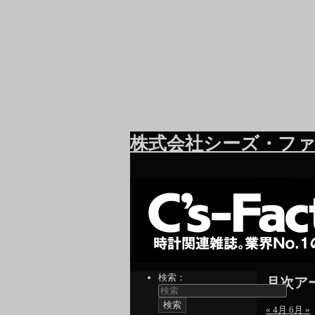
株式会社シーズ・ファ
検索：
月次ア
« 4月
6月 »