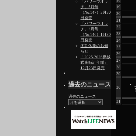
18
「パワーウオッ
19
チ」5月号
（No.147）3月30
20
日発売
21
「パワーウオッ
22
チ」3月号
23
（No.146）1月30
日発売
24
冬期休業のお知
25
らせ
26
「2025-2026機械
27
式腕時計年鑑」
28
12月23日発売
29
過去のニュース
30
過去のニュース
31