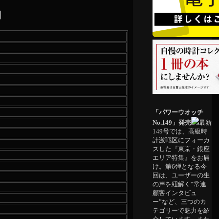
月
「パワーウオッチ
No.149」発売
最新
149号では、高級時
計激戦区にフォーカ
スした『東京・銀座
エリア特集』をお届
け。第6弾となる今
回は、ユーザーの生
の声を紐解く“常連
顧客インタビュ
ー”など、三つのカ
テゴリーで魅力を紹